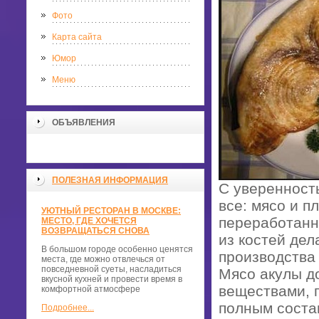
Фото
Карта сайта
Юмор
Меню
ОБЪЯВЛЕНИЯ
ПОЛЕЗНАЯ ИНФОРМАЦИЯ
С уверенность
все: мясо и п
УЮТНЫЙ РЕСТОРАН В МОСКВЕ:
переработанн
МЕСТО, ГДЕ ХОЧЕТСЯ
ВОЗВРАЩАТЬСЯ СНОВА
из костей дел
В большом городе особенно ценятся
производства
места, где можно отвлечься от
повседневной суеты, насладиться
Мясо акулы д
вкусной кухней и провести время в
веществами, 
комфортной атмосфере
полным состав
Подробнее...