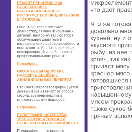
микроелемент
РЕМОНТ БЕНЗОПИЛ: КАК
ВОССТАНОВИТЬ
что дает прав
РАБОТОСПОСОБНОСТЬ
ИНСТРУМЕНТА И ПРОДЛИТЬ СРОК
ЕГО СЛУЖБЫ
Что же готов
Ремонт бензопил включает
довольно мног
диагностику, замену изношенных
деталей, настройку карбюратора,
кухней, ну и 
обслуживание двигателя и
восстановление работоспособности
вкусного при
инструмента. Узнайте о причинах
рыбу: из нее
неисправностей и особенностях
профессионального ремонта.
кровь, так ка
Подробнее...
придаст мясу 
ОХОТА ЗА ВЫГОДОЙ: КАК
красное мясо 
НАХОДИТЬ ДЕШЁВЫЕ
готовящиеся н
АВИАБИЛЕТЫ БЕЗ ПЕРЕПЛАТ
приготовления
Стоимость перелётов формируется
динамически и зависит от спроса,
насыщенному 
сезона, времени покупки и
множества других факторов.
мясом прекра
Подробнее...
также сухое б
пряным запах
ПОЛИГРАФИЯ: ИСКУССТВО,
ТЕХНОЛОГИИ И ТОНКОСТИ
СОВРЕМЕННОГО ПРОИЗВОДСТВА
Полиграфия — это процесс