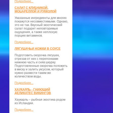
Подробнее...
САЛАТ С КЛУБНИКОЙ,
МОЦАРЕЛЛОЙ И РУККОЛОЙ
Указанные ингредиенты для многих
покажутся несовместимыми. Однако,
это не так. Вкусный экзотический
салат подарит неповторимые
ощущения, а также неплохую
порцию витаминов.
Подробнее...
ЛЯГУШАЧЬИ НОЖКИ В СОУСЕ
Подготовить окорочка лягушек,
отрезав от них с перепонками
нижнюю часть и сняв шкурку.
Подготовленные окорочка положить
в миску и залить уксусом, который
нужно развести таким же
количеством воды.
Подробнее...
ХАУКАРЛЬ - ГНИЮЩИЙ
ДЕЛИКАТЕС ВИКИНГОВ
Хаукарль – рыбная экзотика родом
из Исландии.
Подробнее...