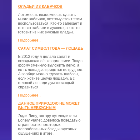
ОЛАДЬИ ИЗ КАБАЧКОВ
Летом есть возможность кушать
много кабачков, поэтому стоит этим
воспользоваться. Кто-то запекает и
готовит кабачки в духовке, а кто-то
готовит из них вкусные оладьи.
Подробнее...
САЛАТ СИМВОЛ ГОДА — ЛОШАДЬ
В 2012 году я делала салат и
вкладывала её в форме змеи. Такую
форму змеиную выложить легко, а
вот с лошадью придется потруднее.
А вообще можно сделать шаблон,
если хотите целую лошадку, а с
головой лошади думаю каждый
справиться.
Подробнее...
ДАННОЕ ПРИРОДОЮ НЕ МОЖЕТ
БЫТЬ НЕВКУСНЫМ
Эдди Лину, автору путеводителя
Lonely Planet, довелось поведать о
странностях некоторых
попробованных блюд и вкусовых
ощущениях в итоге.