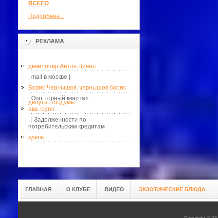
ВСЕГО
Подробнее...
РЕКЛАМА
девелопер Антон Винер
, mail в москве |
Борис Чернышов, чернышов борис
| Ооо, горный квартал
депутат госдумы
ава групп
. | Задолженности по
потребительским кредитам
здесь
.
ГЛАВНАЯ
О КЛУБЕ
ВИДЕО
ЭКЗОТИЧЕСКИЕ БЛЮДА
Copyright © 20