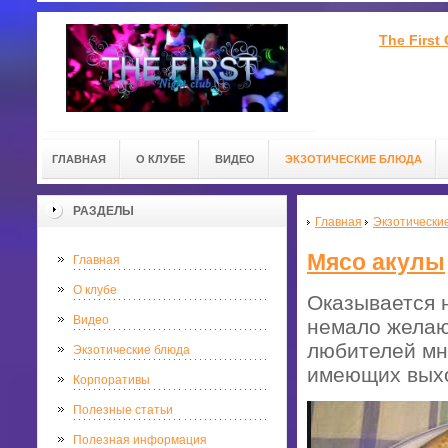
The First
ГЛАВНАЯ
О КЛУБЕ
ВИДЕО
ЭКЗОТИЧЕСКИЕ БЛЮДА
РАЗДЕЛЫ
Главная
Экзотически
Мясо акулы
Главная
О клубе
Оказывается н
Видео
немало желаю
любителей мно
Экзотические блюда
имеющих выхо
Корпоративы
Полезные статьи
Полезная информация