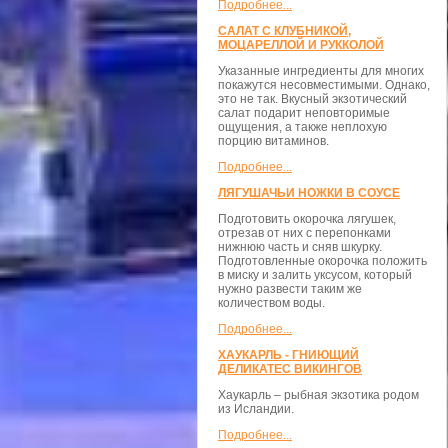
Подробнее...
САЛАТ С КЛУБНИКОЙ,
МОЦАРЕЛЛОЙ И РУККОЛОЙ
Указанные ингредиенты для многих
покажутся несовместимыми. Однако,
это не так. Вкусный экзотический
салат подарит неповторимые
ощущения, а также неплохую
порцию витаминов.
Подробнее...
ЛЯГУШАЧЬИ НОЖКИ В СОУСЕ
Подготовить окорочка лягушек,
отрезав от них с перепонками
нижнюю часть и сняв шкурку.
Подготовленные окорочка положить
в миску и залить уксусом, который
нужно развести таким же
количеством воды.
Подробнее...
ХАУКАРЛЬ - ГНИЮЩИЙ
ДЕЛИКАТЕС ВИКИНГОВ
Хаукарль – рыбная экзотика родом
из Исландии.
Подробнее...