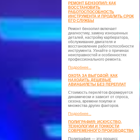
РЕМОНТ БЕНЗОПИЛ: КАК
ВОССТАНОВИТЬ
РАБОТОСПОСОБНОСТЬ
ИНСТРУМЕНТА И ПРОДЛИТЬ СРОК
ЕГО СЛУЖБЫ
Ремонт бензопил включает
диагностику, замену изношенных
деталей, настройку карбюратора,
обслуживание двигателя и
восстановление работоспособности
инструмента. Узнайте о причинах
неисправностей и особенностях
профессионального ремонта.
Подробнее...
ОХОТА ЗА ВЫГОДОЙ: КАК
НАХОДИТЬ ДЕШЁВЫЕ
АВИАБИЛЕТЫ БЕЗ ПЕРЕПЛАТ
Стоимость перелётов формируется
динамически и зависит от спроса,
сезона, времени покупки и
множества других факторов.
Подробнее...
ПОЛИГРАФИЯ: ИСКУССТВО,
ТЕХНОЛОГИИ И ТОНКОСТИ
СОВРЕМЕННОГО ПРОИЗВОДСТВА
Полиграфия — это процесс