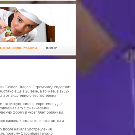
ЕЗНАЯ ИНФОРМАЦИЯ
ЮМОР
нии Golden Dragon. Стромбагед содержит
отано еще в 20 веке, а точнее, в 1962-
ти от эндогенного тестостерона.
ает активную помощь спротсмену для
совмещая его с физическими
ческую форму и укрепляет организм.
ся силовые показатели, сжигается и
зу после начала употребления
ния, поэтому Стромбагет нужно