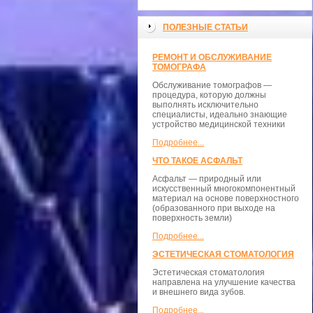
ПОЛЕЗНЫЕ СТАТЬИ
РЕМОНТ И ОБСЛУЖИВАНИЕ
ТОМОГРАФА
Обслуживание томографов —
процедура, которую должны
выполнять исключительно
специалисты, идеально знающие
устройство медицинской техники
Подробнее...
ЧТО ТАКОЕ АСФАЛЬТ
Асфальт — природный или
искусственный многокомпонентный
материал на основе поверхностного
(образованного при выходе на
поверхность земли)
Подробнее...
ЭСТЕТИЧЕСКАЯ СТОМАТОЛОГИЯ
Эстетическая стоматология
направлена на улучшение качества
и внешнего вида зубов.
Подробнее...