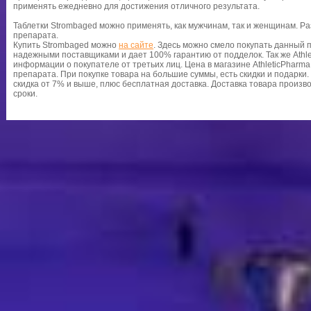
применять ежедневно для достижения отличного результата.
Таблетки Strombaged можно применять, как мужчинам, так и женщинам. Ра
препарата.
Купить Strombaged можно
на сайте
. Здесь можно смело покупать данный п
надежными поставщиками и дает 100% гарантию от подделок. Так же Athl
информации о покупателе от третьих лиц. Цена в магазине AthleticPharma
препарата. При покупке товара на большие суммы, есть скидки и подарки.
скидка от 7% и выше, плюс бесплатная доставка. Доставка товара произво
сроки.