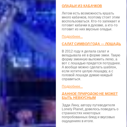
ОЛАДЬИ ИЗ КАБАЧКОВ
Летом есть возможность кушать
много кабачков, поэтому стоит этим
воспользоваться. Кто-то запекает и
готовит кабачки в духовке, а кто-то
готовит из них вкусные оладьи.
Подробнее...
САЛАТ СИМВОЛ ГОДА — ЛОШАДЬ
В 2012 году я делала салат и
вкладывала её в форме змеи. Такую
форму змеиную выложить легко, а
вот с лошадью придется потруднее.
А вообще можно сделать шаблон,
если хотите целую лошадку, а с
головой лошади думаю каждый
справиться.
Подробнее...
ДАННОЕ ПРИРОДОЮ НЕ МОЖЕТ
БЫТЬ НЕВКУСНЫМ
Эдди Лину, автору путеводителя
Lonely Planet, довелось поведать о
странностях некоторых
попробованных блюд и вкусовых
ощущениях в итоге.