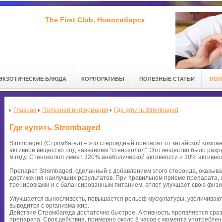
The First Club, Новосибирск
ЭКЗОТИЧЕСКИЕ БЛЮДА
КОРПОРАТИВЫ
ПОЛЕЗНЫЕ СТАТЬИ
ПОЛ
Главная
Полезная информация
Где купить Strombaged
Где купить Strombaged
Strombaged (Стромбагед) – это стероидный препарат от китайской компа
активное вещество под названием "стенозолол". Это вещество было разраб
м году. Стенозолол имеет 320% анаболической активности и 30% активнос
Препарат Strombaged, сделанный с добавлением этого стероида, оказыв
достижения наилучших результатов. При правильном приеме препарата, 
тренировками и с балансированным питанием, атлет улучшает свою физи
Улучшается выносливость, повышается рельеф мускулатуры, увеличивают
выводится с организма жир.
Действие Стромбагеда достаточно быстрое. Активность проявляется сра
препарата. Срок действия, примерно около 8 часов с момента употребле