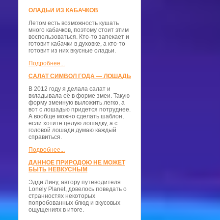
ОЛАДЬИ ИЗ КАБАЧКОВ
Летом есть возможность кушать
много кабачков, поэтому стоит этим
воспользоваться. Кто-то запекает и
готовит кабачки в духовке, а кто-то
готовит из них вкусные оладьи.
Подробнее...
САЛАТ СИМВОЛ ГОДА — ЛОШАДЬ
В 2012 году я делала салат и
вкладывала её в форме змеи. Такую
форму змеиную выложить легко, а
вот с лошадью придется потруднее.
А вообще можно сделать шаблон,
если хотите целую лошадку, а с
головой лошади думаю каждый
справиться.
Подробнее...
ДАННОЕ ПРИРОДОЮ НЕ МОЖЕТ
БЫТЬ НЕВКУСНЫМ
Эдди Лину, автору путеводителя
Lonely Planet, довелось поведать о
странностях некоторых
попробованных блюд и вкусовых
ощущениях в итоге.