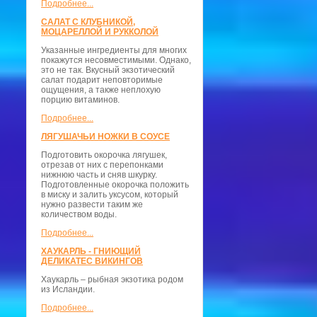
Подробнее...
САЛАТ С КЛУБНИКОЙ,
МОЦАРЕЛЛОЙ И РУККОЛОЙ
Указанные ингредиенты для многих
покажутся несовместимыми. Однако,
это не так. Вкусный экзотический
салат подарит неповторимые
ощущения, а также неплохую
порцию витаминов.
Подробнее...
ЛЯГУШАЧЬИ НОЖКИ В СОУСЕ
Подготовить окорочка лягушек,
отрезав от них с перепонками
нижнюю часть и сняв шкурку.
Подготовленные окорочка положить
в миску и залить уксусом, который
нужно развести таким же
количеством воды.
Подробнее...
ХАУКАРЛЬ - ГНИЮЩИЙ
ДЕЛИКАТЕС ВИКИНГОВ
Хаукарль – рыбная экзотика родом
из Исландии.
Подробнее...