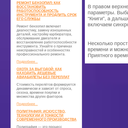
РЕМОНТ БЕНЗОПИЛ: КАК
В правом верхне
ВОССТАНОВИТЬ
РАБОТОСПОСОБНОСТЬ
параметры. Выби
ИНСТРУМЕНТА И ПРОДЛИТЬ СРОК
“Книги”, а даль
ЕГО СЛУЖБЫ
включаем синхро
Ремонт бензопил включает
диагностику, замену изношенных
деталей, настройку карбюратора,
обслуживание двигателя и
восстановление работоспособности
Несколько прост
инструмента. Узнайте о причинах
времени и можно
неисправностей и особенностях
профессионального ремонта.
Приятного врем
Подробнее...
ОХОТА ЗА ВЫГОДОЙ: КАК
НАХОДИТЬ ДЕШЁВЫЕ
АВИАБИЛЕТЫ БЕЗ ПЕРЕПЛАТ
Стоимость перелётов формируется
динамически и зависит от спроса,
сезона, времени покупки и
множества других факторов.
Подробнее...
ПОЛИГРАФИЯ: ИСКУССТВО,
ТЕХНОЛОГИИ И ТОНКОСТИ
СОВРЕМЕННОГО ПРОИЗВОДСТВА
Полиграфия — это процесс