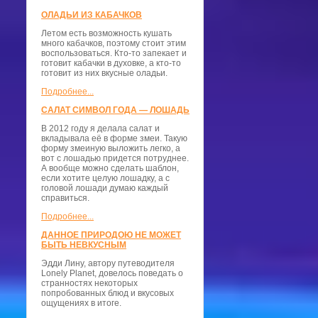
ОЛАДЬИ ИЗ КАБАЧКОВ
Летом есть возможность кушать
много кабачков, поэтому стоит этим
воспользоваться. Кто-то запекает и
готовит кабачки в духовке, а кто-то
готовит из них вкусные оладьи.
Подробнее...
САЛАТ СИМВОЛ ГОДА — ЛОШАДЬ
В 2012 году я делала салат и
вкладывала её в форме змеи. Такую
форму змеиную выложить легко, а
вот с лошадью придется потруднее.
А вообще можно сделать шаблон,
если хотите целую лошадку, а с
головой лошади думаю каждый
справиться.
Подробнее...
ДАННОЕ ПРИРОДОЮ НЕ МОЖЕТ
БЫТЬ НЕВКУСНЫМ
Эдди Лину, автору путеводителя
Lonely Planet, довелось поведать о
странностях некоторых
попробованных блюд и вкусовых
ощущениях в итоге.