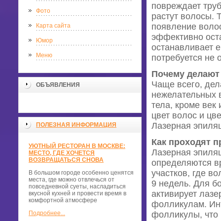
повреждает труб
Фото
растут волосы. 
появление воло
Карта сайта
эффективно оста
Юмор
останавливает е
Меню
потребуется не 
Почему делают
Чаще всего, дел
ОБЪЯВЛЕНИЯ
нежелательных в
тела, кроме век 
цвет волос и цв
Лазерная эпиляц
ПОЛЕЗНАЯ ИНФОРМАЦИЯ
Как проходят 
УЮТНЫЙ РЕСТОРАН В МОСКВЕ:
Лазерная эпиляц
МЕСТО, ГДЕ ХОЧЕТСЯ
ВОЗВРАЩАТЬСЯ СНОВА
определяются вр
участков, где в
В большом городе особенно ценятся
места, где можно отвлечься от
9 недель. Для б
повседневной суеты, насладиться
активирует лазе
вкусной кухней и провести время в
комфортной атмосфере
фолликулам. Ин
Подробнее...
фолликулы, что 