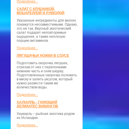
Подробнее...
САЛАТ С КЛУБНИКОЙ,
МОЦАРЕЛЛОЙ И РУККОЛОЙ
Указанные ингредиенты для многих
покажутся несовместимыми. Однако,
это не так. Вкусный экзотический
салат подарит неповторимые
ощущения, а также неплохую
порцию витаминов.
Подробнее...
ЛЯГУШАЧЬИ НОЖКИ В СОУСЕ
Подготовить окорочка лягушек,
отрезав от них с перепонками
нижнюю часть и сняв шкурку.
Подготовленные окорочка положить
в миску и залить уксусом, который
нужно развести таким же
количеством воды.
Подробнее...
ХАУКАРЛЬ - ГНИЮЩИЙ
ДЕЛИКАТЕС ВИКИНГОВ
Хаукарль – рыбная экзотика родом
из Исландии.
Подробнее...