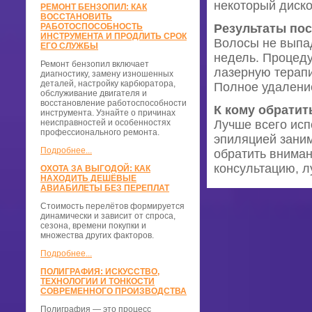
некоторый диск
РЕМОНТ БЕНЗОПИЛ: КАК
ВОССТАНОВИТЬ
РАБОТОСПОСОБНОСТЬ
Результаты по
ИНСТРУМЕНТА И ПРОДЛИТЬ СРОК
Волосы не выпад
ЕГО СЛУЖБЫ
недель. Процеду
Ремонт бензопил включает
лазерную терапи
диагностику, замену изношенных
деталей, настройку карбюратора,
Полное удаление
обслуживание двигателя и
восстановление работоспособности
К кому обратит
инструмента. Узнайте о причинах
неисправностей и особенностях
Лучше всего исп
профессионального ремонта.
эпиляцией заним
Подробнее...
обратить внима
консультацию, л
ОХОТА ЗА ВЫГОДОЙ: КАК
НАХОДИТЬ ДЕШЁВЫЕ
АВИАБИЛЕТЫ БЕЗ ПЕРЕПЛАТ
Стоимость перелётов формируется
динамически и зависит от спроса,
сезона, времени покупки и
множества других факторов.
Подробнее...
ПОЛИГРАФИЯ: ИСКУССТВО,
ТЕХНОЛОГИИ И ТОНКОСТИ
СОВРЕМЕННОГО ПРОИЗВОДСТВА
Полиграфия — это процесс