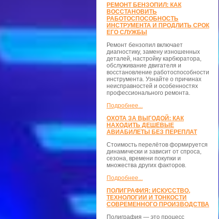
РЕМОНТ БЕНЗОПИЛ: КАК
ВОССТАНОВИТЬ
РАБОТОСПОСОБНОСТЬ
ИНСТРУМЕНТА И ПРОДЛИТЬ СРОК
ЕГО СЛУЖБЫ
Ремонт бензопил включает
диагностику, замену изношенных
деталей, настройку карбюратора,
обслуживание двигателя и
восстановление работоспособности
инструмента. Узнайте о причинах
неисправностей и особенностях
профессионального ремонта.
Подробнее...
ОХОТА ЗА ВЫГОДОЙ: КАК
НАХОДИТЬ ДЕШЁВЫЕ
АВИАБИЛЕТЫ БЕЗ ПЕРЕПЛАТ
Стоимость перелётов формируется
динамически и зависит от спроса,
сезона, времени покупки и
множества других факторов.
Подробнее...
ПОЛИГРАФИЯ: ИСКУССТВО,
ТЕХНОЛОГИИ И ТОНКОСТИ
СОВРЕМЕННОГО ПРОИЗВОДСТВА
Полиграфия — это процесс