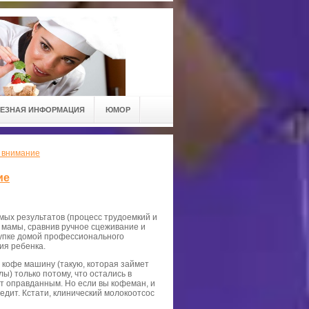
ЕЗНАЯ ИНФОРМАЦИЯ
ЮМОР
ь внимание
ие
мых результатов (процесс трудоемкий и
 мамы, сравнив ручное сцеживание и
купке домой профессионального
ния ребенка.
 кофе машину (такую, которая займет
) только потому, что остались в
ет оправданным. Но если вы кофеман, и
бедит. Кстати, клинический молокоотсос