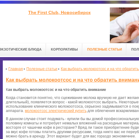
The First Club, Новосибирск
ЭКЗОТИЧЕСКИЕ БЛЮДА
КОРПОРАТИВЫ
ПОЛЕЗНЫЕ СТАТЬИ
ПОЛ
Главная
Полезные статьи
Как выбрать молокоотсос и на что обратит
Как выбрать молокоотсос и на что обратить вниман
К
ак выбрать молокоотсос и на что обратить внимание
Когда становится понятно, что сцеживание молока вручную не дает желае
длительный), появляется вопрос - какой молокоотсос выбрать. Некоторые
использование клинического молокоотсоса, серьезно задумываются о по
аппарата.
молокоотсос электрический купить
для облегчения вскармлива
В данном случае стоит подумать - купили бы вы домой профессиональную
половину комнаты и потребует немалых вложений на расходные материалы
восторге от чашечки кофе в ресторане? Вряд ли такое приобретение буд
за вкус кофе готовы платить другими ресурсами, тогда никто вас не переу
можно брать в аренду. Этот вариант будет для вас гораздо экономичнее.