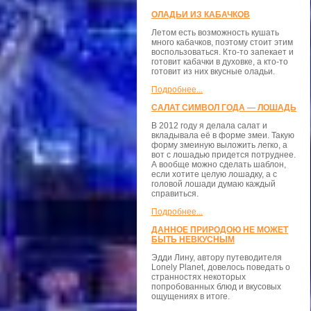
ОЛАДЬИ ИЗ КАБАЧКОВ
Летом есть возможность кушать
много кабачков, поэтому стоит этим
воспользоваться. Кто-то запекает и
готовит кабачки в духовке, а кто-то
готовит из них вкусные оладьи.
Подробнее...
САЛАТ СИМВОЛ ГОДА — ЛОШАДЬ
В 2012 году я делала салат и
вкладывала её в форме змеи. Такую
форму змеиную выложить легко, а
вот с лошадью придется потруднее.
А вообще можно сделать шаблон,
если хотите целую лошадку, а с
головой лошади думаю каждый
справиться.
Подробнее...
ДАННОЕ ПРИРОДОЮ НЕ МОЖЕТ
БЫТЬ НЕВКУСНЫМ
Эдди Лину, автору путеводителя
Lonely Planet, довелось поведать о
странностях некоторых
попробованных блюд и вкусовых
ощущениях в итоге.