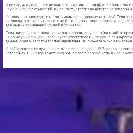
И все же, для домашнего использования больше подойдут бытовые молоко
- ручной или электрический, вы поймете, ответив на некоторые вопросы и
Как часто вы планируете кормить малыша сцеженным молоком? Если вы о
предпочитаете хранить несколько контейнеров в замороженном виде, то
для редких применений (ручной поршневой).
Если намерены пользоваться молокоотсосом регулярно (по какой-то причи
на работу и целый день планируете отсутствовать), то лучше приобрести
данном случае, затраты вполне оправданы. Вы сможете экономить время 
Какой молокоотсос лучше, если вы постоянно в дороге? Вероятнее всего
батарейках. С ним вам будет комфортнее всего перемещаться и соблюдат