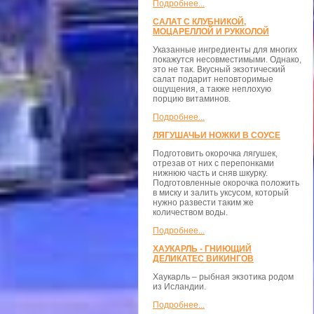
Подробнее...
САЛАТ С КЛУБНИКОЙ,
МОЦАРЕЛЛОЙ И РУККОЛОЙ
Указанные ингредиенты для многих
покажутся несовместимыми. Однако,
это не так. Вкусный экзотический
салат подарит неповторимые
ощущения, а также неплохую
порцию витаминов.
Подробнее...
ЛЯГУШАЧЬИ НОЖКИ В СОУСЕ
Подготовить окорочка лягушек,
отрезав от них с перепонками
нижнюю часть и сняв шкурку.
Подготовленные окорочка положить
в миску и залить уксусом, который
нужно развести таким же
количеством воды.
Подробнее...
ХАУКАРЛЬ - ГНИЮЩИЙ
ДЕЛИКАТЕС ВИКИНГОВ
Хаукарль – рыбная экзотика родом
из Исландии.
Подробнее...