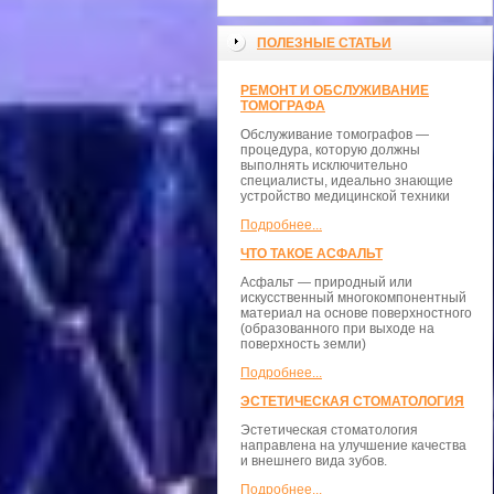
ПОЛЕЗНЫЕ СТАТЬИ
РЕМОНТ И ОБСЛУЖИВАНИЕ
ТОМОГРАФА
Обслуживание томографов —
процедура, которую должны
выполнять исключительно
специалисты, идеально знающие
устройство медицинской техники
Подробнее...
ЧТО ТАКОЕ АСФАЛЬТ
Асфальт — природный или
искусственный многокомпонентный
материал на основе поверхностного
(образованного при выходе на
поверхность земли)
Подробнее...
ЭСТЕТИЧЕСКАЯ СТОМАТОЛОГИЯ
Эстетическая стоматология
направлена на улучшение качества
и внешнего вида зубов.
Подробнее...