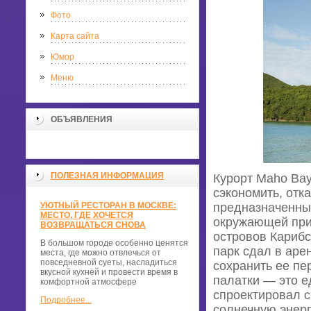
Фото
Карта сайта
Юмор
Меню
ОБЪЯВЛЕНИЯ
ПОЛЕЗНАЯ ИНФОРМАЦИЯ
Курорт Maho Bay
сэкономить, отк
УЮТНЫЙ РЕСТОРАН В МОСКВЕ:
предназначенный
МЕСТО, ГДЕ ХОЧЕТСЯ
окружающей прир
ВОЗВРАЩАТЬСЯ СНОВА
островов Карибс
В большом городе особенно ценятся
парк сдал в аре
места, где можно отвлечься от
повседневной суеты, насладиться
сохранить ее пе
вкусной кухней и провести время в
палатки — это 
комфортной атмосфере
спроектировал с
Подробнее...
солнечную энер