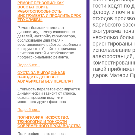
РЕМОНТ БЕНЗОПИЛ: КАК
Гости ходят по 
ВОССТАНОВИТЬ
флору, и почти 
РАБОТОСПОСОБНОСТЬ
ИНСТРУМЕНТА И ПРОДЛИТЬ СРОК
отходов произво
ЕГО СЛУЖБЫ
Карибского басс
Ремонт бензопил включает
экотуризма появ
диагностику, замену изношенных
деталей, настройку карбюратора,
несколько больш
обслуживание двигателя и
ориентированы 
восстановление работоспособности
инструмента. Узнайте о причинах
использование 
неисправностей и особенностях
электростанций,
профессионального ремонта.
компостированн
Подробнее...
такой приближен
ОХОТА ЗА ВЫГОДОЙ: КАК
даров Матери П
НАХОДИТЬ ДЕШЁВЫЕ
АВИАБИЛЕТЫ БЕЗ ПЕРЕПЛАТ
Стоимость перелётов формируется
динамически и зависит от спроса,
сезона, времени покупки и
множества других факторов.
Подробнее...
ПОЛИГРАФИЯ: ИСКУССТВО,
ТЕХНОЛОГИИ И ТОНКОСТИ
СОВРЕМЕННОГО ПРОИЗВОДСТВА
Полиграфия — это процесс