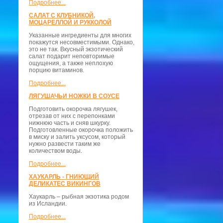
Подробнее...
САЛАТ С КЛУБНИКОЙ,
МОЦАРЕЛЛОЙ И РУККОЛОЙ
Указанные ингредиенты для многих
покажутся несовместимыми. Однако,
это не так. Вкусный экзотический
салат подарит неповторимые
ощущения, а также неплохую
порцию витаминов.
Подробнее...
ЛЯГУШАЧЬИ НОЖКИ В СОУСЕ
Подготовить окорочка лягушек,
отрезав от них с перепонками
нижнюю часть и сняв шкурку.
Подготовленные окорочка положить
в миску и залить уксусом, который
нужно развести таким же
количеством воды.
Подробнее...
ХАУКАРЛЬ - ГНИЮЩИЙ
ДЕЛИКАТЕС ВИКИНГОВ
Хаукарль – рыбная экзотика родом
из Исландии.
Подробнее...