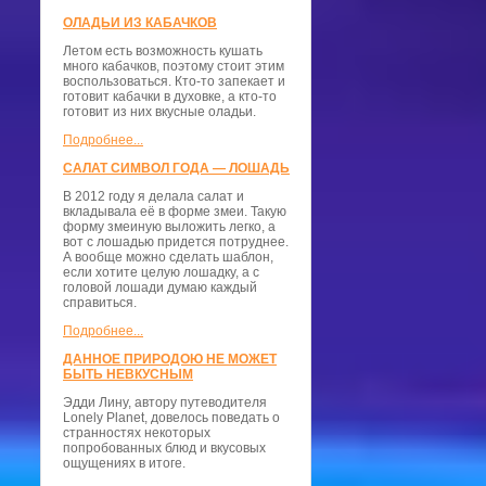
ОЛАДЬИ ИЗ КАБАЧКОВ
Летом есть возможность кушать
много кабачков, поэтому стоит этим
воспользоваться. Кто-то запекает и
готовит кабачки в духовке, а кто-то
готовит из них вкусные оладьи.
Подробнее...
САЛАТ СИМВОЛ ГОДА — ЛОШАДЬ
В 2012 году я делала салат и
вкладывала её в форме змеи. Такую
форму змеиную выложить легко, а
вот с лошадью придется потруднее.
А вообще можно сделать шаблон,
если хотите целую лошадку, а с
головой лошади думаю каждый
справиться.
Подробнее...
ДАННОЕ ПРИРОДОЮ НЕ МОЖЕТ
БЫТЬ НЕВКУСНЫМ
Эдди Лину, автору путеводителя
Lonely Planet, довелось поведать о
странностях некоторых
попробованных блюд и вкусовых
ощущениях в итоге.