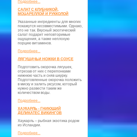
Подробнее...
САЛАТ С КЛУБНИКОЙ,
МОЦАРЕЛЛОЙ И РУККОЛОЙ
Указанные ингредиенты для многих
покажутся несовместимыми. Однако,
это не так. Вкусный экзотический
салат подарит неповторимые
ощущения, а также неплохую
порцию витаминов.
Подробнее...
ЛЯГУШАЧЬИ НОЖКИ В СОУСЕ
Подготовить окорочка лягушек,
отрезав от них с перепонками
нижнюю часть и сняв шкурку.
Подготовленные окорочка положить
в миску и залить уксусом, который
нужно развести таким же
количеством воды.
Подробнее...
ХАУКАРЛЬ - ГНИЮЩИЙ
ДЕЛИКАТЕС ВИКИНГОВ
Хаукарль – рыбная экзотика родом
из Исландии.
Подробнее...