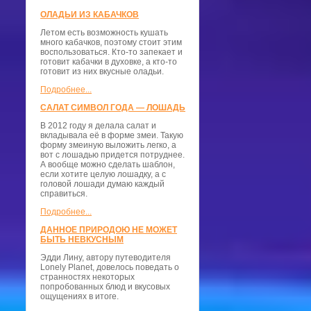
ОЛАДЬИ ИЗ КАБАЧКОВ
Летом есть возможность кушать
много кабачков, поэтому стоит этим
воспользоваться. Кто-то запекает и
готовит кабачки в духовке, а кто-то
готовит из них вкусные оладьи.
Подробнее...
САЛАТ СИМВОЛ ГОДА — ЛОШАДЬ
В 2012 году я делала салат и
вкладывала её в форме змеи. Такую
форму змеиную выложить легко, а
вот с лошадью придется потруднее.
А вообще можно сделать шаблон,
если хотите целую лошадку, а с
головой лошади думаю каждый
справиться.
Подробнее...
ДАННОЕ ПРИРОДОЮ НЕ МОЖЕТ
БЫТЬ НЕВКУСНЫМ
Эдди Лину, автору путеводителя
Lonely Planet, довелось поведать о
странностях некоторых
попробованных блюд и вкусовых
ощущениях в итоге.