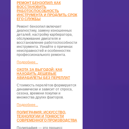
РЕМОНТ БЕНЗОПИЛ: КАК
ВОССТАНОВИТЬ
РАБОТОСПОСОБНОСТЬ
ИНСТРУМЕНТА И ПРОДЛИТЬ СРОК
ЕГО СЛУЖБЫ
Ремонт бензопил включает
диагностику, замену изношенных
деталей, настройку карбюратора,
обслуживание двигателя и
восстановление работоспособности
инструмента. Узнайте о причинах
неисправностей и особенностях
профессионального ремонта.
Подробнее...
ОХОТА ЗА ВЫГОДОЙ: КАК
НАХОДИТЬ ДЕШЁВЫЕ
АВИАБИЛЕТЫ БЕЗ ПЕРЕПЛАТ
Стоимость перелётов формируется
динамически и зависит от спроса,
сезона, времени покупки и
множества других факторов.
Подробнее...
ПОЛИГРАФИЯ: ИСКУССТВО,
ТЕХНОЛОГИИ И ТОНКОСТИ
СОВРЕМЕННОГО ПРОИЗВОДСТВА
Полиграфия — это процесс